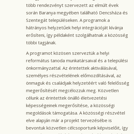
több rendezvényt szervezett az elmúlt évek
során Baranya megyében található Dencsháza és
Szentegát településeken. A programok a
hátrányos helyzetűek helyi integrációját kívánja
erősíteni, így példaként szolgálhatnak a közösség
többi tagjának.
A programot közösen szerveztük a helyi
református tanoda munkatársaival és a települési
önkormányzattal. Az érintettek aktiválásával,
személyes részvételének előmozdításával, az
önmaguk és családjaik helyzetéért való felelősség
megerősítését megcélozzuk meg. Közvetlen
célunk az érintettek önálló életvezetési
képességeinek megerősítése, a közösségi
megoldások támogatása. A közösségi részvétel
elve alapján már a projekt tervezésébe is
bevontuk közvetlen célcsoportunk képviselőit, így