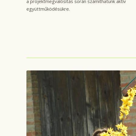
a projektmegvalósítás során számíthatunk aktív
együttműködésükre.