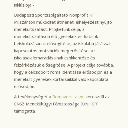
inklúziója -
Budapesti Sportszolgáltató Nonprofit KFT
Piliszánton működtet átmeneti elhelyezést nyújtó
menekültszállást. Projketünk célja, a
menekültszálláson élő gyerekek és fiatalok
beiskolázásának elősegítése, az iskolába járással
kapcsolatos motivációk megerősítése, az
iskolások lemaradásainak csökkentése és
felzárkózásuk elősegítése. A projekt célja továbbá,
hogy a célcsoport roma identitása erősödjön és a
menekült gyerekek kortársaikkal való kapcsolata
erősödjön.
A tevékenységet a
Romaversitason
keresztül az
ENSZ Menekültügyi Főbiztossága (UNHCR)
támogatta.