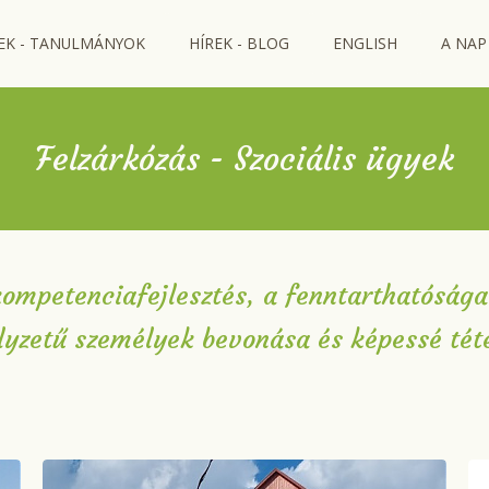
EK - TANULMÁNYOK
HÍREK - BLOG
ENGLISH
A NAP
Felzárkózás - Szociális ügyek
ompetenciafejlesztés, a fenntarthatóság
elyzetű személyek bevonása és képessé tét