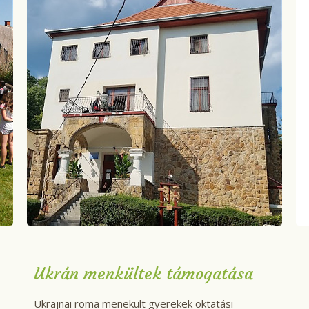
Ukrán menkültek támogatása
Ukrajnai roma menekült gyerekek oktatási