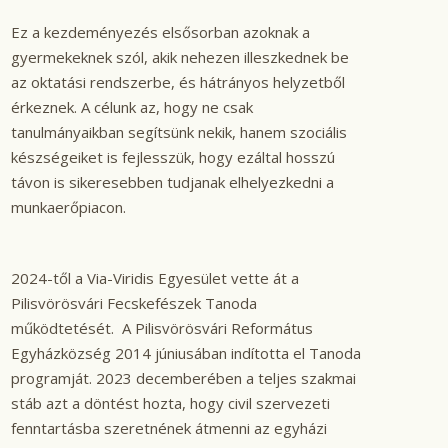
Ez a kezdeményezés elsősorban azoknak a
gyermekeknek szól, akik nehezen illeszkednek be
az oktatási rendszerbe, és hátrányos helyzetből
érkeznek. A célunk az, hogy ne csak
tanulmányaikban segítsünk nekik, hanem szociális
készségeiket is fejlesszük, hogy ezáltal hosszú
távon is sikeresebben tudjanak elhelyezkedni a
munkaerőpiacon.
2024-től a Via-Viridis Egyesület vette át a
Pilisvörösvári Fecskefészek Tanoda
működtetését. A Pilisvörösvári Református
Egyházközség 2014 júniusában indította el Tanoda
programját. 2023 decemberében a teljes szakmai
stáb azt a döntést hozta, hogy civil szervezeti
fenntartásba szeretnének átmenni az egyházi