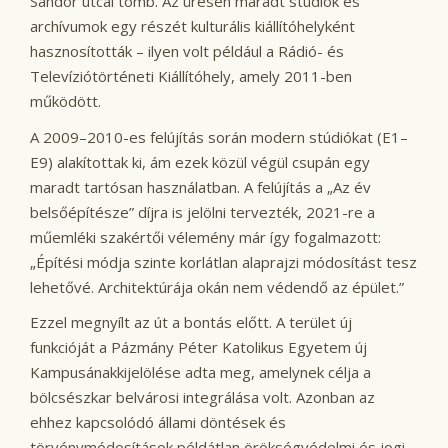
Sándor utcai tömb. Az üresen maradt stúdiók és
archívumok egy részét kulturális kiállítóhelyként
hasznosították – ilyen volt például a Rádió- és
Televíziótörténeti Kiállítóhely, amely 2011-ben
működött.
A 2009–2010-es felújítás során modern stúdiókat (E1–
E9) alakítottak ki, ám ezek közül végül csupán egy
maradt tartósan használatban. A felújítás a „Az év
belsőépítésze” díjra is jelölni tervezték, 2021-re a
műemléki szakértői vélemény már így fogalmazott:
„Építési módja szinte korlátlan alaprajzi módosítást tesz
lehetővé. Architektúrája okán nem védendő az épület.”
Ezzel megnyílt az út a bontás előtt. A terület új
funkcióját a Pázmány Péter Katolikus Egyetem új
Kampusánakkijelölése adta meg, amelynek célja a
bölcsészkar belvárosi integrálása volt. Azonban az
ehhez kapcsolódó állami döntések és
törvénymódosítások példátlan örökségvédelmi és jogi