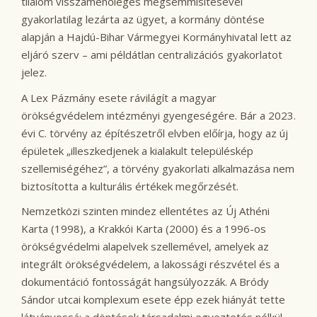
tilalom visszamenőleges megsemmisítésével
gyakorlatilag lezárta az ügyet, a kormány döntése
alapján a Hajdú-Bihar Vármegyei Kormányhivatal lett az
eljáró szerv – ami példátlan centralizációs gyakorlatot
jelez.
A Lex Pázmány esete rávilágít a magyar
örökségvédelem intézményi gyengeségére. Bár a 2023.
évi C. törvény az építészetről elvben előírja, hogy az új
épületek „illeszkedjenek a kialakult településkép
szellemiségéhez”, a törvény gyakorlati alkalmazása nem
biztosította a kulturális értékek megőrzését.
Nemzetközi szinten mindez ellentétes az Új Athéni
Karta (1998), a Krakkói Karta (2000) és a 1996-os
örökségvédelmi alapelvek szellemével, amelyek az
integrált örökségvédelem, a lakossági részvétel és a
dokumentáció fontosságát hangsúlyozzák. A Bródy
Sándor utcai komplexum esete épp ezek hiányát tette