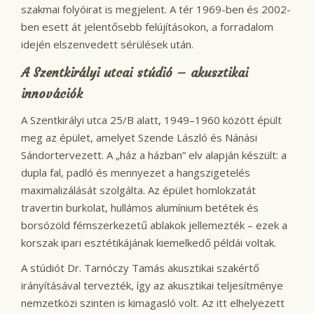
szakmai folyóirat is megjelent. A tér 1969-ben és 2002-
ben esett át jelentősebb felújításokon, a forradalom
idején elszenvedett sérülések után.
A Szentkirályi utcai stúdió – akusztikai
innovációk
A Szentkirályi utca 25/B alatt, 1949–1960 között épült
meg az épület, amelyet Szende László és Nánási
Sándortervezett. A „ház a házban” elv alapján készült: a
dupla fal, padló és mennyezet a hangszigetelés
maximalizálását szolgálta. Az épület homlokzatát
travertin burkolat, hullámos alumínium betétek és
borsózöld fémszerkezetű ablakok jellemezték – ezek a
korszak ipari esztétikájának kiemelkedő példái voltak.
A stúdiót Dr. Tarnóczy Tamás akusztikai szakértő
irányításával tervezték, így az akusztikai teljesítménye
nemzetközi szinten is kimagasló volt. Az itt elhelyezett