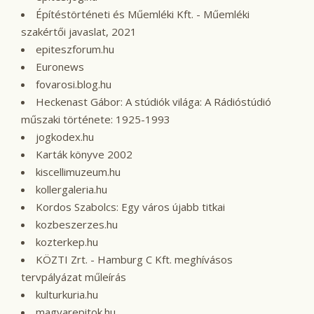
Építéstörténeti és Műemléki Kft. - Műemléki
szakértői javaslat, 2021
epiteszforum.hu
Euronews
fovarosi.blog.hu
Heckenast Gábor: A stúdiók világa: A Rádióstúdió
műszaki története: 1925-1993
jogkodex.hu
Karták könyve 2002
kiscellimuzeum.hu
kollergaleria.hu
Kordos Szabolcs: Egy város újabb titkai
kozbeszerzes.hu
kozterkep.hu
KÖZTI Zrt. - Hamburg C Kft. meghívásos
tervpályázat műleírás
kulturkuria.hu
magyarepitok.hu