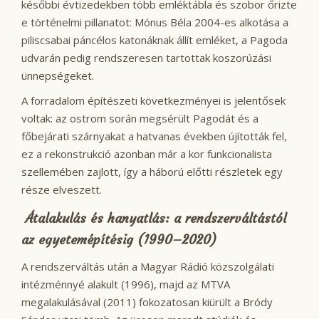
későbbi évtizedekben több emléktábla és szobor őrizte
e történelmi pillanatot: Mónus Béla 2004-es alkotása a
piliscsabai páncélos katonáknak állít emléket, a Pagoda
udvarán pedig rendszeresen tartottak koszorúzási
ünnepségeket.
A forradalom építészeti következményei is jelentősek
voltak: az ostrom során megsérült Pagodát és a
főbejárati szárnyakat a hatvanas években újították fel,
ez a rekonstrukció azonban már a kor funkcionalista
szellemében zajlott, így a háború előtti részletek egy
része elveszett.
Átalakulás és hanyatlás: a rendszerváltástól
az egyetemépítésig (1990–2020)
A rendszerváltás után a Magyar Rádió közszolgálati
intézménnyé alakult (1996), majd az MTVA
megalakulásával (2011) fokozatosan kiürült a Bródy