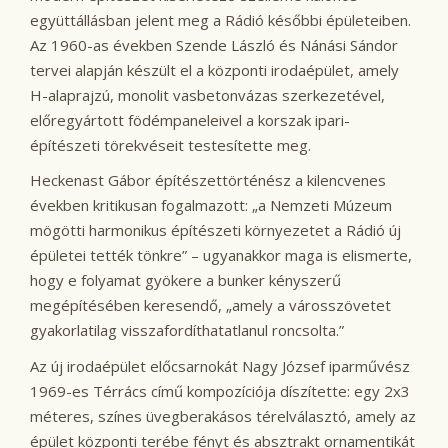
együttállásban jelent meg a Rádió későbbi épületeiben.
Az 1960-as években Szende László és Nánási Sándor
tervei alapján készült el a központi irodaépület, amely
H-alaprajzú, monolit vasbetonvázas szerkezetével,
előregyártott födémpaneleivel a korszak ipari-
építészeti törekvéseit testesítette meg.
Heckenast Gábor építészettörténész a kilencvenes
években kritikusan fogalmazott: „a Nemzeti Múzeum
mögötti harmonikus építészeti környezetet a Rádió új
épületei tették tönkre” – ugyanakkor maga is elismerte,
hogy e folyamat gyökere a bunker kényszerű
megépítésében keresendő, „amely a városszövetet
gyakorlatilag visszafordíthatatlanul roncsolta.”
Az új irodaépület előcsarnokát Nagy József iparművész
1969-es Térrács című kompozíciója díszítette: egy 2x3
méteres, színes üvegberakásos térelválasztó, amely az
épület központi terébe fényt és absztrakt ornamentikát