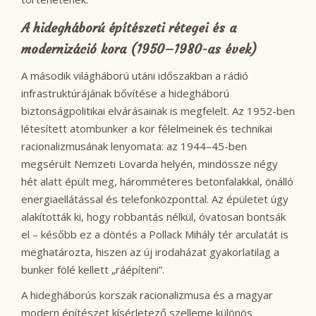
A hidegháború építészeti rétegei és a
modernizáció kora (1950–1980-as évek)
A második világháború utáni időszakban a rádió
infrastruktúrájának bővítése a hidegháború
biztonságpolitikai elvárásainak is megfelelt. Az 1952-ben
létesített atombunker a kor félelmeinek és technikai
racionalizmusának lenyomata: az 1944–45-ben
megsérült Nemzeti Lovarda helyén, mindössze négy
hét alatt épült meg, háromméteres betonfalakkal, önálló
energiaellátással és telefonközponttal. Az épületet úgy
alakították ki, hogy robbantás nélkül, óvatosan bontsák
el – később ez a döntés a Pollack Mihály tér arculatát is
meghatározta, hiszen az új irodaházat gyakorlatilag a
bunker fölé kellett „ráépíteni”.
A hidegháborús korszak racionalizmusa és a magyar
modern építészet kísérletező szelleme különös