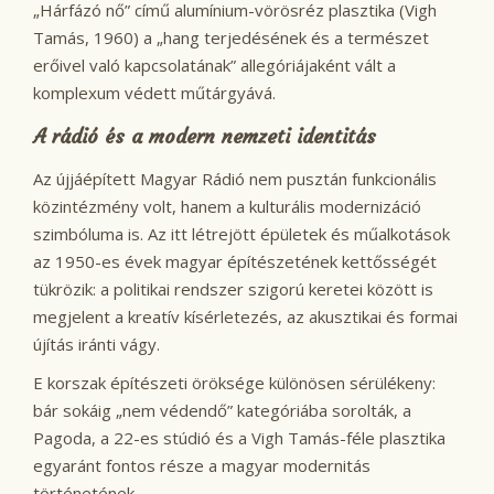
„Hárfázó nő” című alumínium-vörösréz plasztika (Vigh
Tamás, 1960) a „hang terjedésének és a természet
erőivel való kapcsolatának” allegóriájaként vált a
komplexum védett műtárgyává.
A rádió és a modern nemzeti identitás
Az újjáépített Magyar Rádió nem pusztán funkcionális
közintézmény volt, hanem a kulturális modernizáció
szimbóluma is. Az itt létrejött épületek és műalkotások
az 1950-es évek magyar építészetének kettősségét
tükrözik: a politikai rendszer szigorú keretei között is
megjelent a kreatív kísérletezés, az akusztikai és formai
újítás iránti vágy.
E korszak építészeti öröksége különösen sérülékeny:
bár sokáig „nem védendő” kategóriába sorolták, a
Pagoda, a 22-es stúdió és a Vigh Tamás-féle plasztika
egyaránt fontos része a magyar modernitás
történetének.