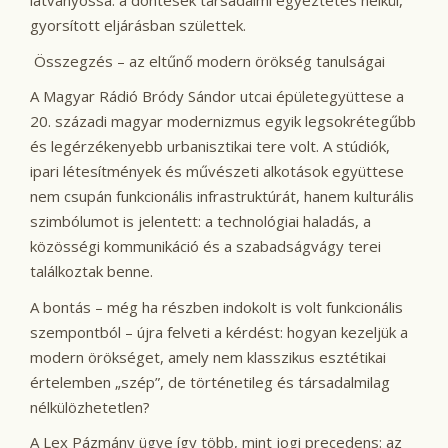
látványossá: a döntések társadalmi egyeztetés nélkül,
gyorsított eljárásban születtek.
Összegzés – az eltűnő modern örökség tanulságai
A Magyar Rádió Bródy Sándor utcai épületegyüttese a
20. századi magyar modernizmus egyik legsokrétegűbb
és legérzékenyebb urbanisztikai tere volt. A stúdiók,
ipari létesítmények és művészeti alkotások együttese
nem csupán funkcionális infrastruktúrát, hanem kulturális
szimbólumot is jelentett: a technológiai haladás, a
közösségi kommunikáció és a szabadságvágy terei
találkoztak benne.
A bontás – még ha részben indokolt is volt funkcionális
szempontból – újra felveti a kérdést: hogyan kezeljük a
modern örökséget, amely nem klasszikus esztétikai
értelemben „szép”, de történetileg és társadalmilag
nélkülözhetetlen?
A Lex Pázmány ügye így több, mint jogi precedens: az