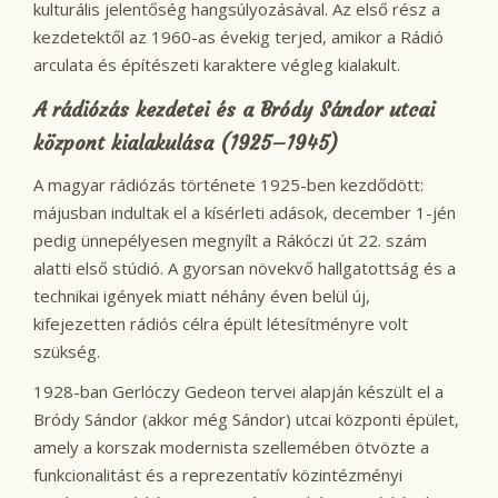
kulturális jelentőség hangsúlyozásával. Az első rész a
kezdetektől az 1960-as évekig terjed, amikor a Rádió
arculata és építészeti karaktere végleg kialakult.
A rádiózás kezdetei és a Bródy Sándor utcai
központ kialakulása (1925–1945)
A magyar rádiózás története 1925-ben kezdődött:
májusban indultak el a kísérleti adások, december 1-jén
pedig ünnepélyesen megnyílt a Rákóczi út 22. szám
alatti első stúdió. A gyorsan növekvő hallgatottság és a
technikai igények miatt néhány éven belül új,
kifejezetten rádiós célra épült létesítményre volt
szükség.
1928-ban Gerlóczy Gedeon tervei alapján készült el a
Bródy Sándor (akkor még Sándor) utcai központi épület,
amely a korszak modernista szellemében ötvözte a
funkcionalitást és a reprezentatív közintézményi