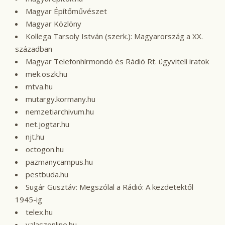
Magyar Építőművészet
Magyar Közlöny
Kollega Tarsoly István (szerk.): Magyarország a XX.
században
Magyar Telefonhírmondó és Rádió Rt. ügyviteli iratok
mek.oszk.hu
mtva.hu
mutargy.kormany.hu
nemzetiarchivum.hu
net.jogtar.hu
njt.hu
octogon.hu
pazmanycampus.hu
pestbuda.hu
Sugár Gusztáv: Megszólal a Rádió: A kezdetektől
1945-ig
telex.hu
valaszonline.hu