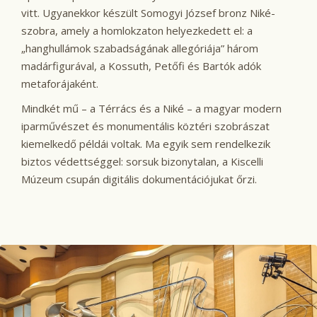
vitt. Ugyanekkor készült Somogyi József bronz Niké-
szobra, amely a homlokzaton helyezkedett el: a
„hanghullámok szabadságának allegóriája” három
madárfigurával, a Kossuth, Petőfi és Bartók adók
metaforájaként.
Mindkét mű – a Térrács és a Niké – a magyar modern
iparművészet és monumentális köztéri szobrászat
kiemelkedő példái voltak. Ma egyik sem rendelkezik
biztos védettséggel: sorsuk bizonytalan, a Kiscelli
Múzeum csupán digitális dokumentációjukat őrzi.