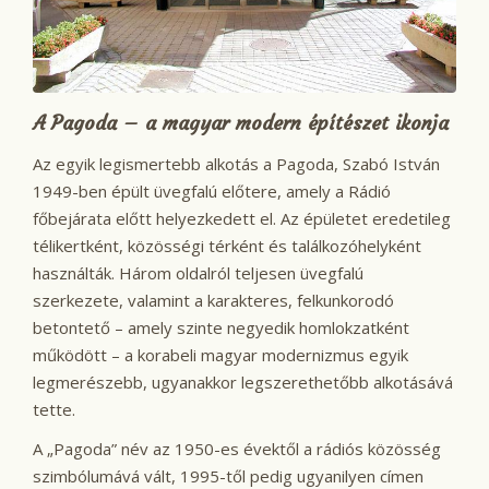
A Pagoda – a magyar modern építészet ikonja
Az egyik legismertebb alkotás a Pagoda, Szabó István
1949-ben épült üvegfalú előtere, amely a Rádió
főbejárata előtt helyezkedett el. Az épületet eredetileg
télikertként, közösségi térként és találkozóhelyként
használták. Három oldalról teljesen üvegfalú
szerkezete, valamint a karakteres, felkunkorodó
betontető – amely szinte negyedik homlokzatként
működött – a korabeli magyar modernizmus egyik
legmerészebb, ugyanakkor legszerethetőbb alkotásává
tette.
A „Pagoda” név az 1950-es évektől a rádiós közösség
szimbólumává vált, 1995-től pedig ugyanilyen címen