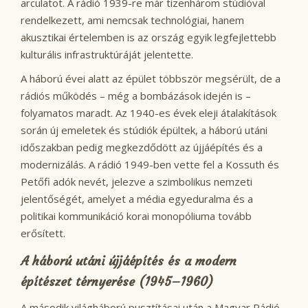
arculatot. A rádió 1939-re már tizenhárom stúdióval
rendelkezett, ami nemcsak technológiai, hanem
akusztikai értelemben is az ország egyik legfejlettebb
kulturális infrastruktúráját jelentette.
A háború évei alatt az épület többször megsérült, de a
rádiós működés – még a bombázások idején is –
folyamatos maradt. Az 1940-es évek eleji átalakítások
során új emeletek és stúdiók épültek, a háború utáni
időszakban pedig megkezdődött az újjáépítés és a
modernizálás. A rádió 1949-ben vette fel a Kossuth és
Petőfi adók nevét, jelezve a szimbolikus nemzeti
jelentőségét, amelyet a média egyeduralma és a
politikai kommunikáció korai monopóliuma tovább
erősített.
A háború utáni újjáépítés és a modern
építészet térnyerése (1945–1960)
A második világháború pusztításai után a Magyar Rádió