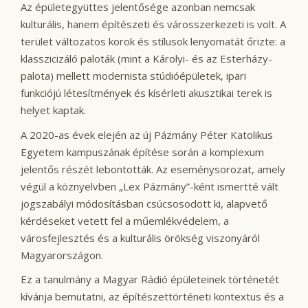
Az épületegyüttes jelentősége azonban nemcsak
kulturális, hanem építészeti és városszerkezeti is volt. A
terület változatos korok és stílusok lenyomatát őrizte: a
klasszicizáló paloták (mint a Károlyi- és az Esterházy-
palota) mellett modernista stúdióépületek, ipari
funkciójú létesítmények és kísérleti akusztikai terek is
helyet kaptak.
A 2020-as évek elején az új Pázmány Péter Katolikus
Egyetem kampuszának építése során a komplexum
jelentős részét lebontották. Az eseménysorozat, amely
végül a köznyelvben „Lex Pázmány”-ként ismertté vált
jogszabályi módosításban csúcsosodott ki, alapvető
kérdéseket vetett fel a műemlékvédelem, a
városfejlesztés és a kulturális örökség viszonyáról
Magyarországon.
Ez a tanulmány a Magyar Rádió épületeinek történetét
kívánja bemutatni, az építészettörténeti kontextus és a