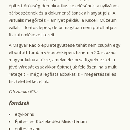
épített örökség demokratikus kezelésének, a nyilvános
párbeszédnek és a dokumentálásnak a hiányát jelzi. A
virtuális megőrzés – amilyet például a Kiscelli Múzeum
vállalt – fontos lépés, de önmagában nem pótolhatja a
fizikai emlékezet tereit.
A Magyar Rádió épületegyüttese tehát nem csupán egy
elbontott tömb a várostérképen, hanem a 20. századi
magyar kultúra tükre, amelynek sorsa figyelmeztet: a
jövő városát csak akkor építhetjük felelősen, ha a múlt
rétegeit – még a legfiatalabbakat is – megértéssel és
tisztelettel kezeljük.
Ofczianka Rita
források
egykor.hu
Építési és Közlekedési Minisztérium
epitesijog.hu