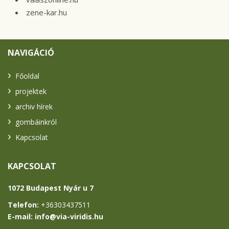
zene-kar.hu
NAVIGÁCIÓ
Főoldal
projektek
archiv hírek
gombáinkról
Kapcsolat
KAPCSOLAT
1072 Budapest Nyár u 7
Telefon:
+36303437511
E-mail: info
@
via-viridis.hu