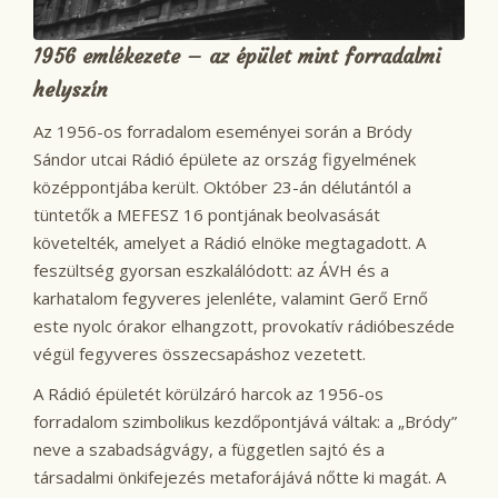
1956 emlékezete – az épület mint forradalmi
helyszín
Az 1956-os forradalom eseményei során a Bródy
Sándor utcai Rádió épülete az ország figyelmének
középpontjába került. Október 23-án délutántól a
tüntetők a MEFESZ 16 pontjának beolvasását
követelték, amelyet a Rádió elnöke megtagadott. A
feszültség gyorsan eszkalálódott: az ÁVH és a
karhatalom fegyveres jelenléte, valamint Gerő Ernő
este nyolc órakor elhangzott, provokatív rádióbeszéde
végül fegyveres összecsapáshoz vezetett.
A Rádió épületét körülzáró harcok az 1956-os
forradalom szimbolikus kezdőpontjává váltak: a „Bródy”
neve a szabadságvágy, a független sajtó és a
társadalmi önkifejezés metaforájává nőtte ki magát. A