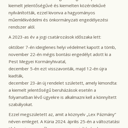
kiemelt jelentőségűvé és kiemelten közérdekűvé
nyilvánították, ezzel kivonva a hagyományos
műemlékvédelmi és önkormányzati engedélyezési
rendszer alól.
A 2023-as év a jogi csatározások időszaka lett:
október 7-én ideiglenes helyi védelmet kapott a tömb,
november 22-én mégis bontási engedélyt adott ki a
Pest Megyei Kormányhivatal,
december 5-én ezt visszavonták, majd 12-én újra
kiadták,
december 23-án új rendelet született, amely kimondta:
a kiemelt jelentőségű beruházások esetén a
folyamatban lévő ügyekre is alkalmazni kell a könnyített
szabályokat.
Ezzel megszületett az, amit a köznyelv „Lex Pázmány”
néven emleget. A Kúria 2024. április 25-én a változtatási