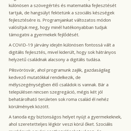
különösen a szövegértés és matematika fejlesztését
tartjuk, de hangsúlyt fektetünk a szociális készségek
fejlesztésére is. Programjainkat változatos módon
valósítjuk meg, hogy minél hatékonyabban tudjuk
támogatni a gyermekek fejlődését.
A COVID-19 járvány idején különösen fontossá vált a
digitális fejlesztés, mivel kiderült, hogy sok hátrányos
helyzetű családnak alacsony a digitális tudása.
Pilisvörösvár, ahol programunk zajlik, gazdaságilag
kedvező mutatókkal rendelkezik, de
mélyszegénységben élő családok is vannak. Bár a
településen nincsen szegregáció, mégis két jól
behatárolható területen sok roma család él nehéz
körülmények között.
A tanoda egy biztonságos helyet nyújt a gyermekeknek,
ahol szeretetteljes légkör veszi körül őket. Szociális