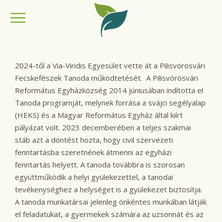
2024-től a Via-Viridis Egyesület vette át a Pilisvörösvári
Fecskefészek Tanoda működtetését. A Pilisvörösvári
Református Egyházközség 2014 júniusában indította el
Tanoda programját, melynek forrása a svájci segélyalap
(HEKS) és a Magyar Református Egyház által kiírt
pályázat volt. 2023 decemberében a teljes szakmai
stáb azt a döntést hozta, hogy civil szervezeti
fenntartásba szeretnének átmenni az egyházi
fenntartás helyett. A tanoda továbbra is szorosan
együttműködik a helyi gyülekezettel, a tanodai
tevékenységhez a helységet is a gyülekezet biztosítja.
A tanoda munkatársai jelenleg önkéntes munkában látják
el feladatukat, a gyermekek számára az uzsonnát és az