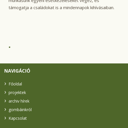
munkásunk egyéni esetkezeléseket végez, és
támogatja a családokat is a mindennapok kihívásaiban.
.
NAVIGÁCIÓ
Főoldal
projektek
archiv hírek
gombáinkról
Kapcsolat