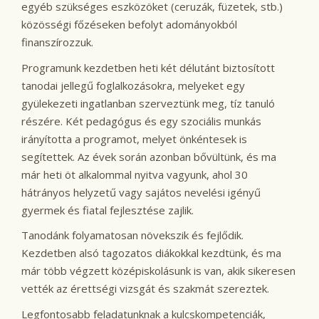
egyéb szükséges eszközöket (ceruzák, füzetek, stb.)
közösségi főzéseken befolyt adományokból
finanszírozzuk.
Programunk kezdetben heti két délutánt biztosított
tanodai jellegű foglalkozásokra, melyeket egy
gyülekezeti ingatlanban szerveztünk meg, tíz tanuló
részére. Két pedagógus és egy szociális munkás
irányította a programot, melyet önkéntesek is
segítettek. Az évek során azonban bővültünk, és ma
már heti öt alkalommal nyitva vagyunk, ahol 30
hátrányos helyzetű vagy sajátos nevelési igényű
gyermek és fiatal fejlesztése zajlik.
Tanodánk folyamatosan növekszik és fejlődik.
Kezdetben alsó tagozatos diákokkal kezdtünk, és ma
már több végzett középiskolásunk is van, akik sikeresen
vették az érettségi vizsgát és szakmát szereztek.
Legfontosabb feladatunknak a kulcskompetenciák,