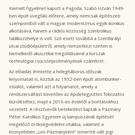
Kiemelt figyelmet kapott a Pagoda, Szabó István 1949-
ben épült üvegfalú előtere, amely nemcsak építészeti
szempontból vált a magyar modernizmus egyik ikonikus
alkotásává, hanem a rádiós közösség szimbolikus
találkozóhelye is volt. Szó esett továbbá a Szentkirályi
utcai stúdióépületről, amely nemzetközi szinten is
kiemelkedő akusztikai megoldásaival a korszak
technológiai csúcsteljesítményének számított .
Az előadás érintette a hidegháborús időszak
lenyomatait is, köztük az 1952-ben épült atombunker-
stúdiót, valamint azt a folyamatot, amely a
rendszerváltást követően az épületegyüttes fokozatos
kiürüléséhez, majd a 2010-es évektől a bontásokhoz
vezetett. A résztvevők betekintést kaptak a Pázmány
Péter Katolikus Egyetem új kampuszának építését
megelőző örökségvédelmi vitákba, valamint a
köznyelvben „Lex Pázmányként” ismertté vált jogi