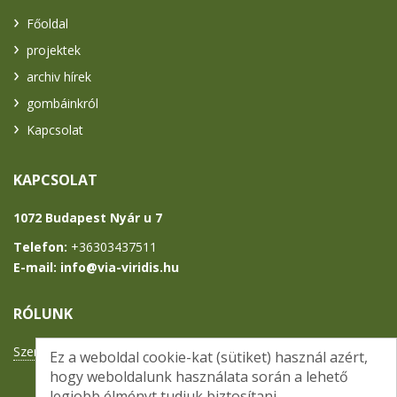
Főoldal
projektek
archiv hírek
gombáinkról
Kapcsolat
KAPCSOLAT
1072 Budapest Nyár u 7
Telefon:
+36303437511
E-mail: info
@
via-viridis.hu
RÓLUNK
Szervezetünk bemutatása
Ez a weboldal cookie-kat (sütiket) használ azért,
hogy weboldalunk használata során a lehető
legjobb élményt tudjuk biztosítani.