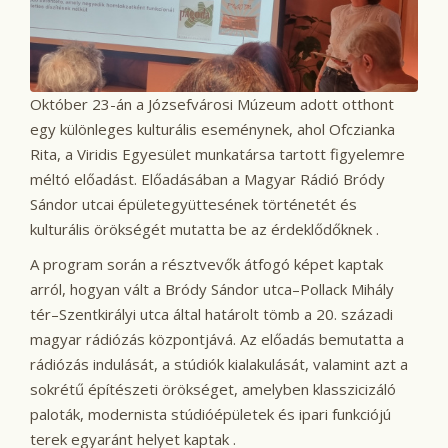
Október 23-án a Józsefvárosi Múzeum adott otthont
egy különleges kulturális eseménynek, ahol Ofczianka
Rita, a Viridis Egyesület munkatársa tartott figyelemre
méltó előadást. Előadásában a Magyar Rádió Bródy
Sándor utcai épületegyüttesének történetét és
kulturális örökségét mutatta be az érdeklődőknek .
A program során a résztvevők átfogó képet kaptak
arról, hogyan vált a Bródy Sándor utca–Pollack Mihály
tér–Szentkirályi utca által határolt tömb a 20. századi
magyar rádiózás központjává. Az előadás bemutatta a
rádiózás indulását, a stúdiók kialakulását, valamint azt a
sokrétű építészeti örökséget, amelyben klasszicizáló
paloták, modernista stúdióépületek és ipari funkciójú
terek egyaránt helyet kaptak .