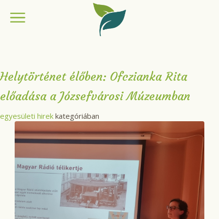
Helytörténet élőben: Ofczianka Rita
előadása a Józsefvárosi Múzeumban
egyesületi hirek
kategóriában