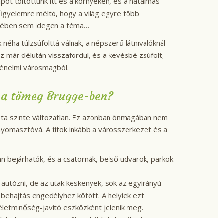
pot töltöttünk itt és a környéken, és a hatalmas
figyelemre méltó, hogy a világ egyre több
letében sem idegen a téma…
néha túlzsúfolttá válnak, a népszerű látnivalóknál
sz már délután visszafordul, és a kevésbé zsúfolt,
rténelmi városmagból.
 a tömeg Brugge-ben?
óta szinte változatlan. Ez azonban önmagában nem
 nyomasztóvá. A titok inkább a városszerkezet és a
n bejárhatók, és a csatornák, belső udvarok, parkok
 autózni, de az utak keskenyek, sok az egyirányú
behajtás engedélyhez kötött. A helyiek ezt
életminőség-javító eszközként jelenik meg.