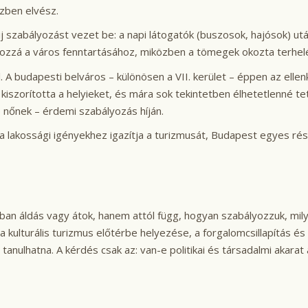
szben elvész.
abályozást vezet be: a napi látogatók (buszosok, hajósok) után is
 hozzá a város fenntartásához, miközben a tömegek okozta terhel
A budapesti belváros – különösen a VII. kerület – éppen az ellenke
s kiszorította a helyieket, és mára sok tekintetben élhetetlenné te
e nőnek – érdemi szabályozás híján.
lakossági igényekhez igazítja a turizmusát, Budapest egyes része
an áldás vagy átok, hanem attól függ, hogyan szabályozzuk, mily
 a kulturális turizmus előtérbe helyezése, a forgalomcsillapítás
anulhatna. A kérdés csak az: van-e politikai és társadalmi akarat 