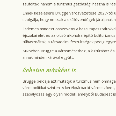
zsúfoltak, hanem a turizmus gazdasági haszna is ré
Ennek kezelésére Brugge városvezetése 2027-től új sz
szolgálja, hogy ne csak a szállóvendégek járuljanak
Érdemes mindezt összevetni a hazai tapasztaltokkal. 
éjszakai élet és az olcsó alkoholra építő buliturizmu
túlhasználtak, a társadalmi feszültségek pedig egyr
Miközben Brugge a városmérethez, a kultúrához és a 
annak minden kárával együtt.
Lehetne másként is
Brugge példája azt mutatja: a turizmus nem önmagáb
várospolitikai szinten. A kerékpárbarát városszövet,
szabályozás egy olyan modell, amelyből Budapest is t