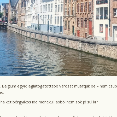
elgium egyik leglátogatottabb városát mutatjuk be – nem csupán
os.
a két bérgyilkos ide menekül, abból nem sok jó sül ki.”