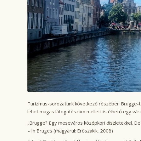
Turizmus-sorozatunk következő részében Brugge-t, B
lehet magas látogatószám mellett is élhető egy vár
„Brugge? Egy meseváros középkori díszletekkel. De h
– In Bruges (magyarul: Erőszakik, 2008)