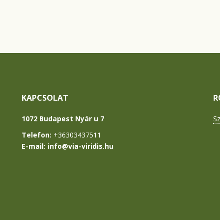
KAPCSOLAT
R
1072 Budapest Nyár u 7
S
Telefon:
+36303437511
E-mail: info
@
via-viridis.hu