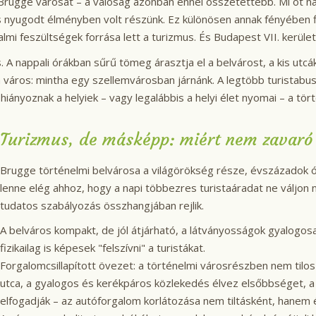
ja Brugge városát – a valóság azonban ennél összetettebb. Mi öt na
és nyugodt élményben volt részünk. Ez különösen annak fényében 
almi feszültségek forrása lett a turizmus. És Budapest VII. kerü
A nappali órákban sűrű tömeg árasztja el a belvárost, a kis utcák 
l a város: mintha egy szellemvárosban járnánk. A legtöbb turistabu
hiányoznak a helyiek – vagy legalábbis a helyi élet nyomai – a tö
Turizmus, de másképp: miért nem zavaró
Brugge történelmi belvárosa a világörökség része, évszázadok 
lenne elég ahhoz, hogy a napi többezres turistaáradat ne váljon
tudatos szabályozás összhangjában rejlik.
A belváros kompakt, de jól átjárható, a látványosságok gyalogosa
fizikailag is képesek "felszívni" a turistákat.
Forgalomcsillapított övezet: a történelmi városrészben nem tilos
utca, a gyalogos és kerékpáros közlekedés élvez elsőbbséget, a 
elfogadják – az autóforgalom korlátozása nem tiltásként, hanem 