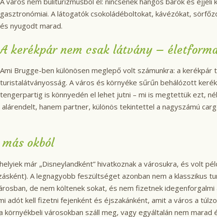
A város nem buliturizmusból él: nincsenek hangos bárok és éjjeli kl
gasztronómiai. A látogatók csokoládéboltokat, kávézókat, sörfőz
és nyugodt marad.
A kerékpár nem csak látvány – életform
Ami Brugge-ben különösen meglepő volt számunkra: a kerékpár t
turistalátványosság. A város és környéke sűrűn behálózott kerék
tengerpartig is könnyedén el lehet jutni – mi is megtettük ezt, né
alárendelt, hanem partner, különös tekintettel a nagyszámú cargo
e más okból
elyiek már „Disneylandként” hivatkoznak a városukra, és volt pél
kozásként). A legnagyobb feszültséget azonban nem a klasszikus t
 városban, de nem költenek sokat, és nem fizetnek idegenforgalm
i adót kell fizetni fejenként és éjszakánként, amit a város a túl
bb a környékbeli városokban száll meg, vagy egyáltalán nem marad