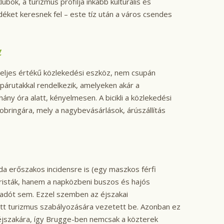
ubok, a turizmus profilja inkább kulturális és
déket keresnek fel – este tíz után a város csendes
a
eljes értékű közlekedési eszköz, nem csupán
párutakkal rendelkezik, amelyeken akár a
hány óra alatt, kényelmesen. A bicikli a közlekedési
bringára, mely a nagybevásárlások, árúszállítás
da erőszakos incidensre is (egy maszkos férfi
uristák, hanem a napközbeni buszos és hajós
i adót sem. Ezzel szemben az éjszakai
zott turizmus szabályozására vezetett be. Azonban ez
 éjszakára, így Brugge-ben nemcsak a közterek