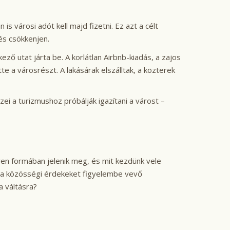
 városi adót kell majd fizetni. Ez azt a célt
és csökkenjen.
ző utat járta be. A korlátlan Airbnb-kiadás, a zajos
tte a városrészt. A lakásárak elszálltak, a közterek
i a turizmushoz próbálják igazítani a várost –
en formában jelenik meg, és mit kezdünk vele
 és a közösségi érdekeket figyelembe vevő
a váltásra?