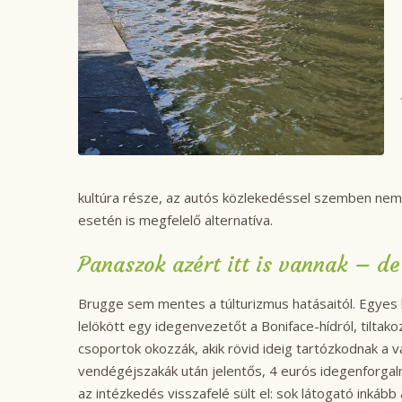
kultúra része, az autós közlekedéssel szemben nem 
esetén is megfelelő alternatíva.
Panaszok azért itt is vannak – d
Brugge sem mentes a túlturizmus hatásaitól. Egyes h
lelökött egy idegenvezetőt a Boniface-hídról, tilta
csoportok okozzák, akik rövid ideig tartózkodnak a
vendégéjszakák után jelentős, 4 eurós idegenforgalm
az intézkedés visszafelé sült el: sok látogató inká