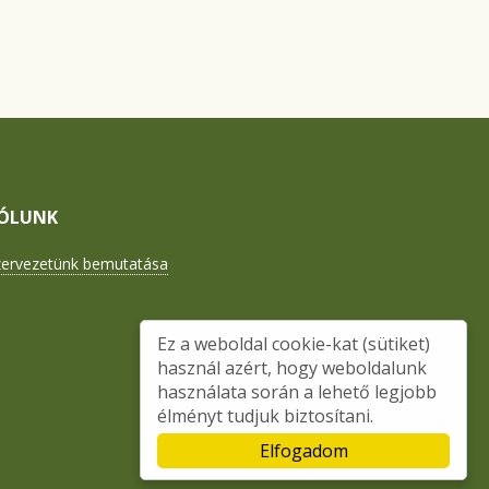
ÓLUNK
zervezetünk bemutatása
Ez a weboldal cookie-kat (sütiket)
használ azért, hogy weboldalunk
használata során a lehető legjobb
élményt tudjuk biztosítani.
Elfogadom