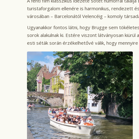
A fenti film klasszikus idézete sötét humorral tálal
turistaforgalom ellenére is harmonikus, rendezett 
városában – Barcelonától Velencéig – komoly társad
Ugyanakkor fontos látni, hogy Brugge sem tökéletes. 
sorok alakulnak ki. Estére viszont látványosan kiürü
esti séták során érzékelhetővé válik, hogy mennyire 