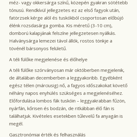
méz- vagy okkersárga színű, közepén gyakran sötétebb
tónusú. Rendkívül jellegzetes ez az első fagyok után,
fatörzsek kérge alól és tuskókból csoportosan előbújó
élénk rozsdasárga gomba. Kis méretű (3-10 cm),
domború kalapjának felszíne jellegzetesen nyálkás.
Halványsárga lemezei távol állók, rostos tönkje a
tövénél bársonyos felületű.
A téli fülőke megjelenése és élőhelye
A téli fülőke szórványosan már októberben megjelenik,
de általában decemberben a leggyakoribb. Egyébként
egész télen (márciusig) nő, a fagyos időszakokat követő
néhány napos enyhülés szükséges a megjelenéséhez.
Előfordulása lombos fák tuskóin – leggyakrabban fűzön,
nyárfán, kőrisen és bodzán, de ritkábban élő fán is
találhatjuk. Kivételes esetekben tűlevelű fa anyagán is
megél.
Gasztronómiai érték és felhasználás