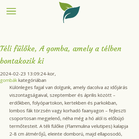
Téli fülőke, A gomba, amely a télben
bontakozik ki
2024-02-23 13:09:24-kor,
gombák
kategóriában
Különleges fajjal van dolgunk, amely dacolva az időjárás
viszontagságaival, szeptember és április között –
erdőkben, folyópartokon, kertekben és parkokban,
lombos fák törzsén vagy korhadó faanyagon – fejleszti
csoportosan megjelenő, néha még a hó alól is előbújó
termőtesteit. A téli fülőke (Flammulina velutipes) kalapja
2-8 cm átmérőjű, eleinte domború, majd ellaposodó,