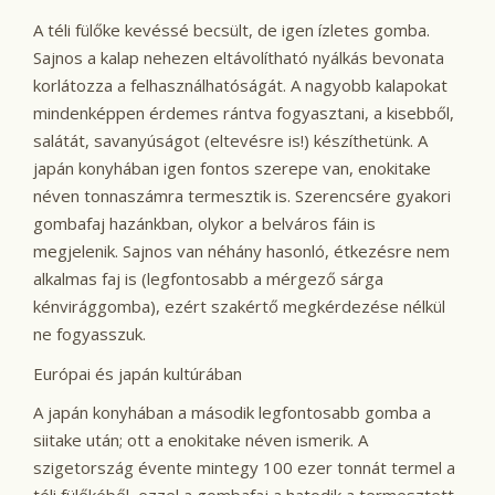
A téli fülőke kevéssé becsült, de igen ízletes gomba.
Sajnos a kalap nehezen eltávolítható nyálkás bevonata
korlátozza a felhasználhatóságát. A nagyobb kalapokat
mindenképpen érdemes rántva fogyasztani, a kisebből,
salátát, savanyúságot (eltevésre is!) készíthetünk. A
japán konyhában igen fontos szerepe van, enokitake
néven tonnaszámra termesztik is. Szerencsére gyakori
gombafaj hazánkban, olykor a belváros fáin is
megjelenik. Sajnos van néhány hasonló, étkezésre nem
alkalmas faj is (legfontosabb a mérgező sárga
kénvirággomba), ezért szakértő megkérdezése nélkül
ne fogyasszuk.
Európai és japán kultúrában
A japán konyhában a második legfontosabb gomba a
siitake után; ott a enokitake néven ismerik. A
szigetország évente mintegy 100 ezer tonnát termel a