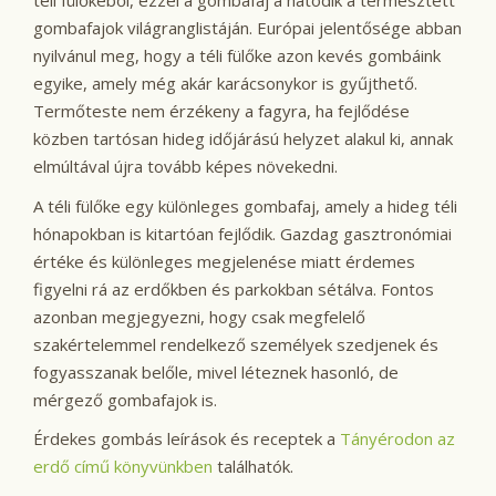
téli fülőkéből, ezzel a gombafaj a hatodik a termesztett
gombafajok világranglistáján. Európai jelentősége abban
nyilvánul meg, hogy a téli fülőke azon kevés gombáink
egyike, amely még akár karácsonykor is gyűjthető.
Termőteste nem érzékeny a fagyra, ha fejlődése
közben tartósan hideg időjárású helyzet alakul ki, annak
elmúltával újra tovább képes növekedni.
A téli fülőke egy különleges gombafaj, amely a hideg téli
hónapokban is kitartóan fejlődik. Gazdag gasztronómiai
értéke és különleges megjelenése miatt érdemes
figyelni rá az erdőkben és parkokban sétálva. Fontos
azonban megjegyezni, hogy csak megfelelő
szakértelemmel rendelkező személyek szedjenek és
fogyasszanak belőle, mivel léteznek hasonló, de
mérgező gombafajok is.
Érdekes gombás leírások és receptek a
Tányérodon az
erdő című könyvünkben
találhatók.