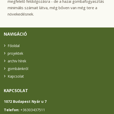
megfelelő feldolgozásra - de a hazai gombafogyasztás
minimális számait látva, még bőven van még tere a
növekedésnek.
NAVIGÁCIÓ
Főoldal
projektek
archiv hírek
gombáinkról
Kapcsolat
KAPCSOLAT
1072 Budapest Nyár u 7
Telefon:
+36303437511