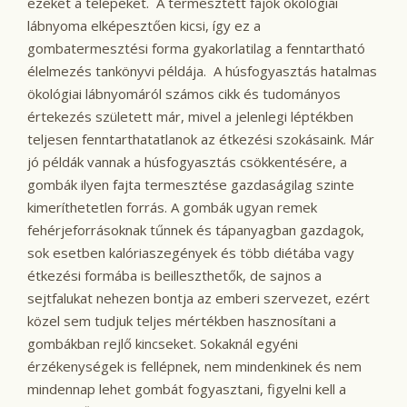
ezeket a telepeket. A termesztett fajok ökológiai
lábnyoma elképesztően kicsi, így ez a
gombatermesztési forma gyakorlatilag a fenntartható
élelmezés tankönyvi példája. A húsfogyasztás hatalmas
ökológiai lábnyomáról számos cikk és tudományos
értekezés született már, mivel a jelenlegi léptékben
teljesen fenntarthatatlanok az étkezési szokásaink. Már
jó példák vannak a húsfogyasztás csökkentésére, a
gombák ilyen fajta termesztése gazdaságilag szinte
kimeríthetetlen forrás. A gombák ugyan remek
fehérjeforrásoknak tűnnek és tápanyagban gazdagok,
sok esetben kalóriaszegények és több diétába vagy
étkezési formába is beilleszthetők, de sajnos a
sejtfalukat nehezen bontja az emberi szervezet, ezért
közel sem tudjuk teljes mértékben hasznosítani a
gombákban rejlő kincseket. Sokaknál egyéni
érzékenységek is fellépnek, nem mindenkinek és nem
mindennap lehet gombát fogyasztani, figyelni kell a