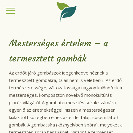
Mesterséges értelem – a
termesztett gombák
Az erdőt járó gombászok idegenkedve néznek a
termesztett gombákra, talán nem is véletlenül. Az erdő
természetessége, változatossága nagyon különbözik a
mesterséges, komposzton növekvő monokultúrás
pincék világától. A gombatermesztés sokak számára
egyenlő az eretnekséggel, hiszen a mesterségesen
kialakított közegben élnek az erdei talajt sosem látott
gombák. A gombacsíra (köznyelvben spóra), melyeket a
termesztés során használnak, viszont a természet